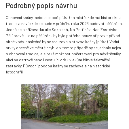
Podrobný popis návrhu
Obnovení kašny (nebo alespoň pítka) na místě, kde má historickou
tradici a navíc kde se bude v průběhu roku 2023 budovat pěší zóna.
Jedná se o křižovatku ulic Sokolská, Na Petříně a Nad Zastávkou.
Při úpravě ulic na pěší zónu by bylo potřeba pouze připravit přívod
pitné vody, následně by se realizovala stavba kašny (pítka). Vodní
prvky obecně ve městě chybí a v tomto případě by se jednalo nejen
o obnovení tradice, ale také možnost občerstvení pro návštěvníky
akcí na ostrově nebo i cestující od/k vlakům blízké železniční
zastávky. Původní podoba kašny se zachovala na historické
fotografii.