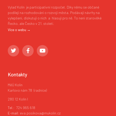
Vylaď Kolín je participativní rozpočet. Díky němu se občané
podílejí na rozhodování o rozvoji města. Podávají návrhy na
vylepšení, diskutují o nich a hlasují pro ně. To není starověké
Řecko, ale Česko v 21. století.
Více o webu →
Kontakty
MěÚ Kolín
Karlovo nám 78 (radnice)
280 12 Kolín I
Tel
.: 724 965 618
E-mail
: eva.posikova@mukolin.cz