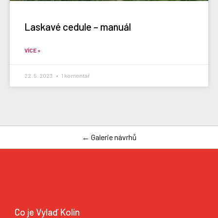
Laskavé cedule – manuál
VÍCE »
22. 5. 2023
1 komentář
← Galerie návrhů
Co je Vylaď Kolín