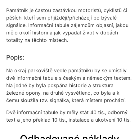
Památník je častou zastávkou motoristů, cyklistů či
pěších, kteří sem přijíždějí/přicházejí po bývalé
signálce. Informační tabule zájemcům objasní, jakou
mělo okolí historii a jak vypadal život v dobách
totality na těchto místech.
Popis:
Na okraj parkoviště vedle památníku by se umístily
dvě informační tabule s českým a německým textem.
Na jedné by byla pospána historie a struktura
železné opony, na druhé vysvětleno, co byla a k
čemu sloužila tzv. signálka, která místem prochází.
Dvě informační tabule by měly stát 40 tis., odborný
text a jeho překlad 10 tis., instalace a ukotvení 10 tis.
Odhadované náklady