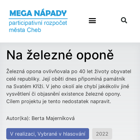
Předchozí návrh
Další návrh
Na železné oponě
Železná opona ovlivňovala po 40 let životy obyvatel
celé republiky. Její oběti dnes připomíná památník
na Svatém Kříži. V jeho okolí ale chybí jakékoliv jiné
vysvětlení či objasnění existence železné opony.
Cílem projektu je tento nedostatek napravit.
Autor(ka): Berta Majerníková
V realizaci
,
Vybrané v hlasování
2022