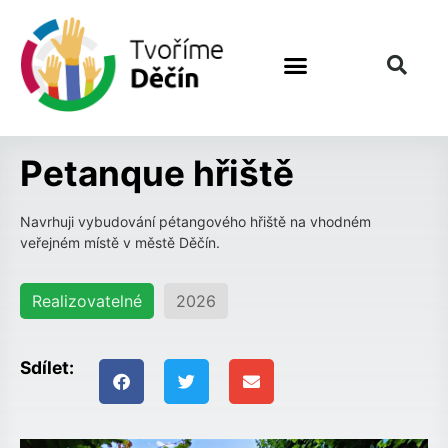
Předchozí návrh
Další návrh
Petanque hřiště
Navrhuji vybudování pétangového hřiště na vhodném
veřejném místě v městě Děčín.
Realizovatelné
2026
Sdílet: