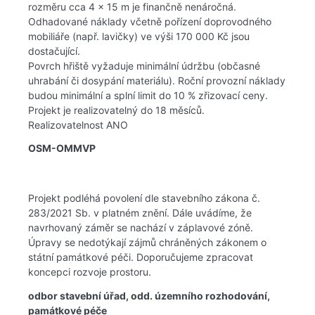
rozměru cca 4 × 15 m je finančně nenáročná.
Odhadované náklady včetně pořízení doprovodného
mobiliáře (např. lavičky) ve výši 170 000 Kč jsou
dostačující.
Povrch hřiště vyžaduje minimální údržbu (občasné
uhrabání či dosypání materiálu). Roční provozní náklady
budou minimální a splní limit do 10 % zřizovací ceny.
Projekt je realizovatelný do 18 měsíců.
Realizovatelnost ANO
OSM-OMMVP
Projekt podléhá povolení dle stavebního zákona č.
283/2021 Sb. v platném znění. Dále uvádíme, že
navrhovaný záměr se nachází v záplavové zóně.
Úpravy se nedotýkají zájmů chráněných zákonem o
státní památkové péči. Doporučujeme zpracovat
koncepci rozvoje prostoru.
odbor stavební úřad, odd. územního rozhodování,
památkové péče