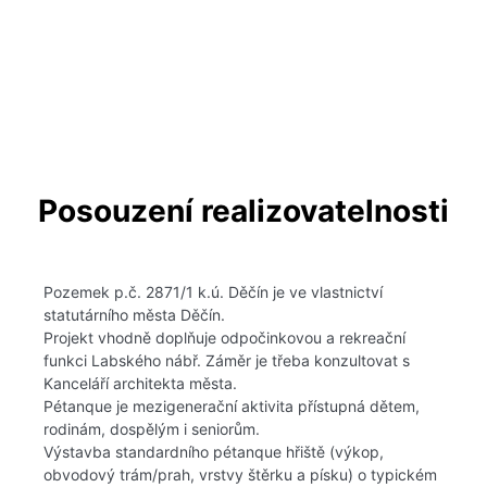
Posouzení realizovatelnosti
Pozemek p.č. 2871/1 k.ú. Děčín je ve vlastnictví
statutárního města Děčín.
Projekt vhodně doplňuje odpočinkovou a rekreační
funkci Labského nábř. Záměr je třeba konzultovat s
Kanceláří architekta města.
Pétanque je mezigenerační aktivita přístupná dětem,
rodinám, dospělým i seniorům.
Výstavba standardního pétanque hřiště (výkop,
obvodový trám/prah, vrstvy štěrku a písku) o typickém