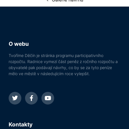
O webu
Tvoříme Děčín je stránka programu participativního
rozpočtu. Radnice vymezí část peněz z ročního rozpočtu a
obyvatelé pak podávají návrhy, co by se za tyto peníze
mělo ve městě v následujícím roce vylepšit.
Kontakty