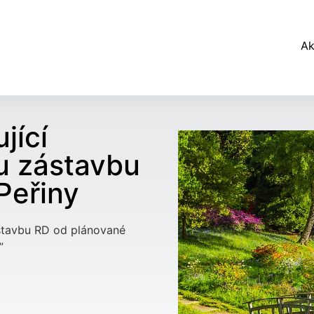
Ak
jící
u zástavbu
 Peřiny
ástavbu RD od plánované
”