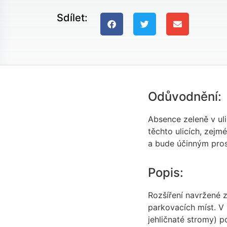
Sdílet:
Odůvodnění:
Absence zeleně v uli
těchto ulicích, zejm
a bude účinným pros
Popis:
Rozšíření navržené 
parkovacích míst. V 
jehličnaté stromy) 