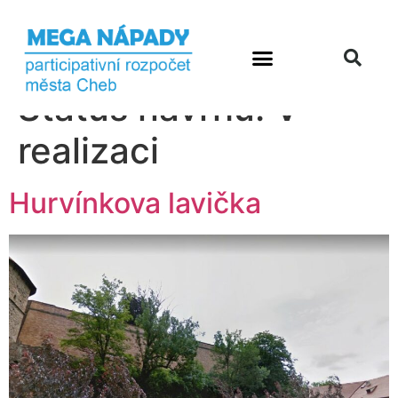
Status návrhu:
V
realizaci
Hurvínkova lavička