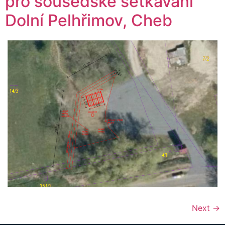
pro sousedské setkávání
Dolní Pelhřimov, Cheb
Next
→