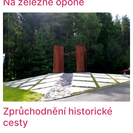
Na železné oponě
Zprůchodnění historické
cesty