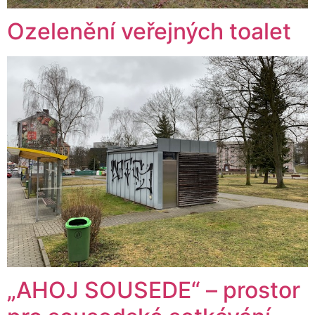
Ozelenění veřejných toalet
„AHOJ SOUSEDE“ – prostor