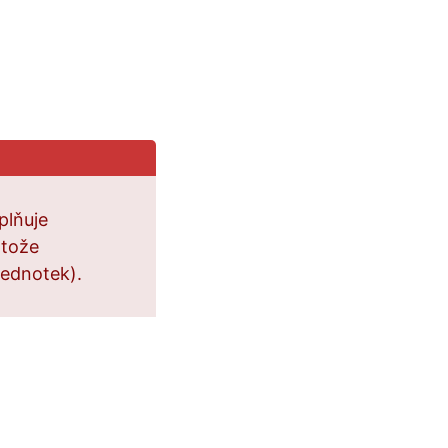
plňuje
otože
jednotek).