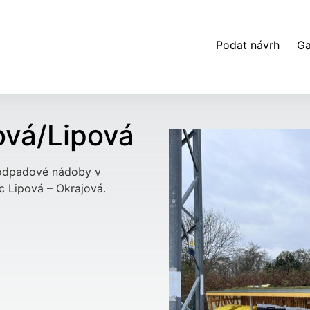
Podat návrh
Ga
ová/Lipová
o odpadové nádoby v
c Lipová – Okrajová.