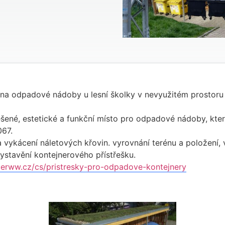
 na odpadové nádoby u lesní školky v nevyužitém prostor
řešené, estetické a funkční místo pro odpadové nádoby, kte
67.
vykácení náletových křovin. vyrovnání terénu a položení, 
ystavění kontejnerového přístřešku.
cerww.cz/cs/pristresky-pro-odpadove-kontejnery