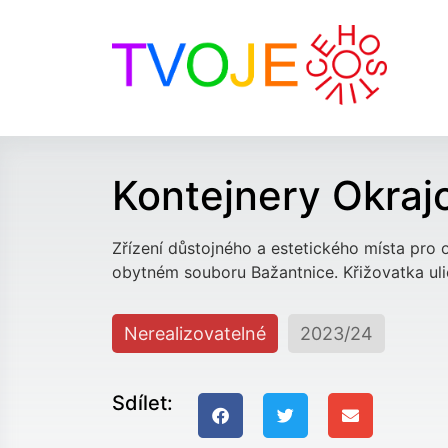
Předchozí návrh
Kontejnery Okraj
Zřízení důstojného a estetického místa pr
obytném souboru Bažantnice. Křižovatka uli
Nerealizovatelné
2023/24
Sdílet: