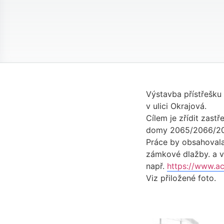
Výstavba přístřešku
v ulici Okrajová.
Cílem je zřídit zast
domy 2065/2066/20
Práce by obsahovala 
zámkové dlažby. a v
např.
https://www.a
Viz přiložené foto.