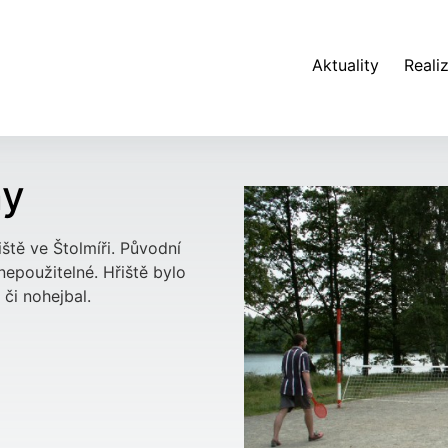
Aktuality
Reali
ny
ště ve Štolmíři. Původní
nepoužitelné. Hřiště bylo
 či nohejbal.