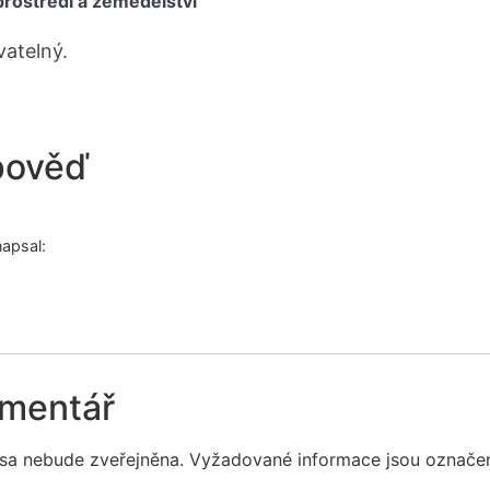
prostředí a zemědělství
vatelný.
pověď
napsal:
omentář
sa nebude zveřejněna.
Vyžadované informace jsou označ