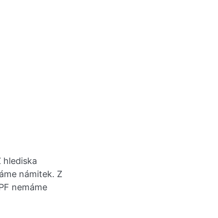
 hlediska
máme námitek. Z
 ZPF nemáme