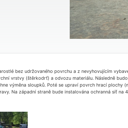
zarostlé bez udržovaného povrchu a z nevyhovujícím vybave
vrchní vrstvy (štěrkodrť) a odvozu materiálu. Následně bu
hne výměna sloupků. Poté se upraví povrch hrací plochy (mla
pravy. Na západní straně bude instalována ochranná síť na 