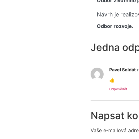
Odbor životního 
Návrh je realizo
Odbor rozvoje.
Jedna od
Pavel Soldát
👍
Odpovědět
Napsat k
Vaše e-mailová adre