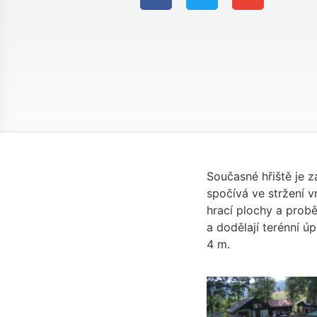
Současné hřiště je 
spočívá ve stržení 
hrací plochy a probě
a dodělají terénní ú
4 m.