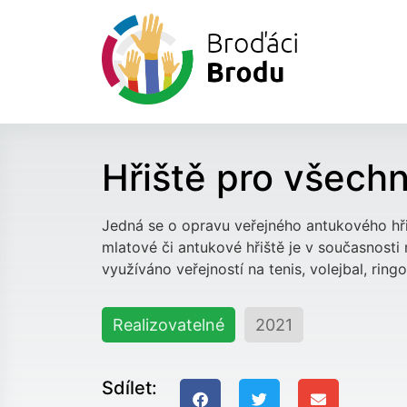
Předchozí návrh
Hřiště pro všech
Jedná se o opravu veřejného antukového hři
mlatové či antukové hřiště je v současnosti 
využíváno veřejností na tenis, volejbal, ringo
Realizovatelné
2021
Sdílet: