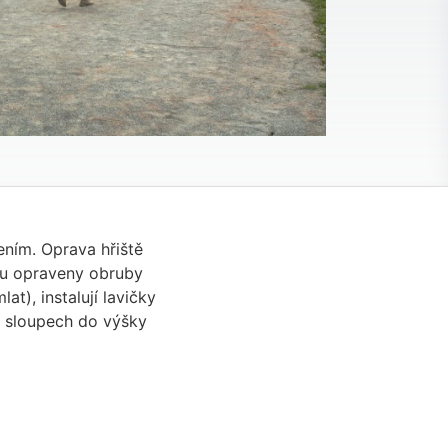
ním. Oprava hřiště
dou opraveny obruby
t), instalují lavičky
4 sloupech do výšky