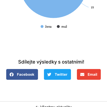
77
77
žena
muž
Sdílejte výsledky s ostatními!
Facebook
Twitter
Email