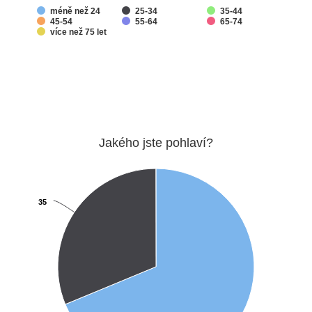
méně než 24
25-34
35-44
45-54
55-64
65-74
více než 75 let
Jakého jste pohlaví?
35
35