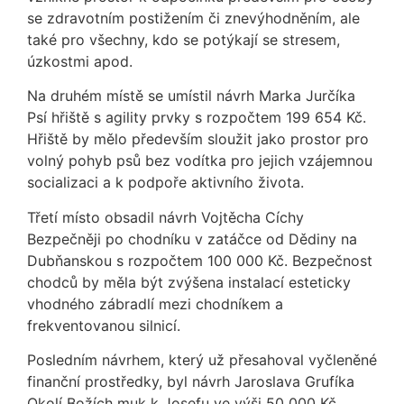
se zdravotním postižením či znevýhodněním, ale
také pro všechny, kdo se potýkají se stresem,
úzkostmi apod.
Na druhém místě se umístil návrh Marka Jurčíka
Psí hřiště s agility prvky s rozpočtem 199 654 Kč.
Hřiště by mělo především sloužit jako prostor pro
volný pohyb psů bez vodítka pro jejich vzájemnou
socializaci a k podpoře aktivního života.
Třetí místo obsadil návrh Vojtěcha Cíchy
Bezpečněji po chodníku v zatáčce od Dědiny na
Dubňanskou s rozpočtem 100 000 Kč. Bezpečnost
chodců by měla být zvýšena instalací esteticky
vhodného zábradlí mezi chodníkem a
frekventovanou silnicí.
Posledním návrhem, který už přesahoval vyčleněné
finanční prostředky, byl návrh Jaroslava Grufíka
Okolí Božích muk k Josefu ve výši 50 000 Kč.