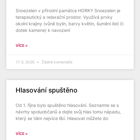
Snoezelen v přírodní památce HORKY Snoezelen je
terapeutický a relaxační prostor. Využívá prvky
okolní krajiny (vůně bylin, barvy květin, šumění listí či
dotek kamene) k navození
VÍCE »
17. 6. 2026
Žádné komentáře
Hlasování spuštěno
Od 1. října bylo spuštěno hlasování. Seznamte se s
návrhy spoluobčanů a dejte svůj hlas tomu nápadu,
který se Vám nejvíce líbí. Hlasovat můžete do
VÍCE »