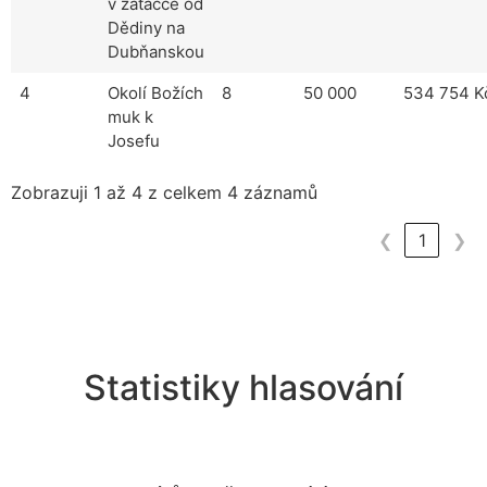
v zatáčce od
Dědiny na
Dubňanskou
4
Okolí Božích
8
50 000
534 754 K
muk k
Josefu
Zobrazuji 1 až 4 z celkem 4 záznamů
❮
1
❯
Statistiky hlasování