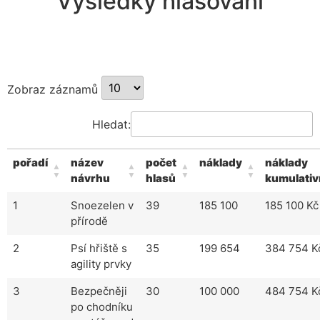
Výsledky hlasování
Zobraz záznamů
Hledat:
pořadí
název
počet
náklady
náklady
návrhu
hlasů
kumulativ
1
Snoezelen v
39
185 100
185 100 Kč
přírodě
2
Psí hřiště s
35
199 654
384 754 K
agility prvky
3
Bezpečněji
30
100 000
484 754 K
po chodníku