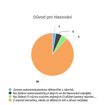
Důvod pro hlasování
3
3
5
5
5
5
99
99
Jsemn autorem/autorkou některého z návrhů.
Na žádost autora/autorky,n abych se do hlasování zapojil/a.
Na žádost či výzvu svýchn známých či přátel (autory návrhu …
Z vlastní iniciativy, nikdo zn blízkých mě o účast nežádal.