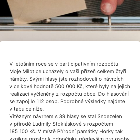
V letošním roce se v participativním rozpočtu
Moje Milotice ucházely o vaši přízeň celkem čtyři
náměty. Svými hlasy jste rozhodovali o návrzích
v celkové hodnotě 500 000 Kč, které byly na jejich
realizaci vyčleněny z rozpočtu obce. Do hlasování
se zapojilo 112 osob. Podrobné výsledky najdete
v tabulce níže.
Vítězným návrhem s 39 hlasy se stal Snoezelen
v přírodě Ludmily Stokláskové s rozpočtem
185 100 Kč. V místě Přírodní památky Horky tak
vznikne prostor k odpočinku především pro osoby