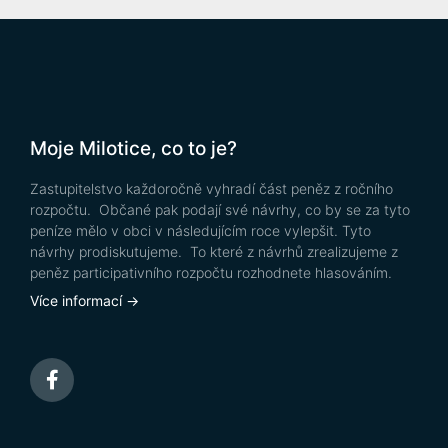
Moje Milotice, co to je?
Zastupitelstvo každoročně vyhradí část peněz z ročního
rozpočtu. Občané pak podají své návrhy, co by se za tyto
peníze mělo v obci v následujícím roce vylepšit. Tyto
návrhy prodiskutujeme. To které z návrhů zrealizujeme z
peněz participativního rozpočtu rozhodnete hlasováním.
Více informací →