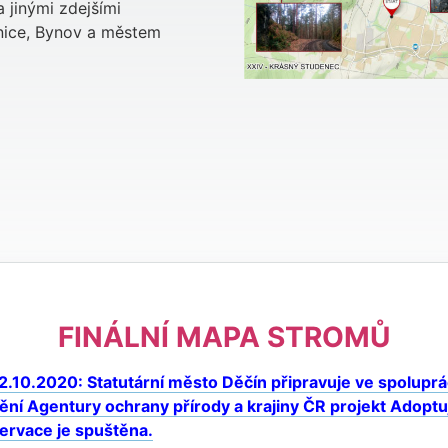
a jinými zdejšími
nice, Bynov a městem
FINÁLNÍ MAPA STROMŮ
12.10.2020: Statutární město Děčín připravuje ve spolupr
ění Agentury ochrany přírody a krajiny ČR projekt Adoptuj
ervace je spuštěna.