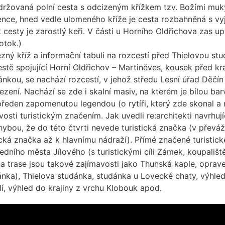
držovaná polní cesta s odcizeným křížkem tzv. Božími muky
nce, hned vedle ulomeného kříže je cesta rozbahněná s vy
 cesty je zarostlý keři. V části u Horního Oldřichova zas up
otok.)
zný kříž a informační tabuli na rozcestí před Thielovou st
stě spojující Horní Oldřichov – Martiněves, kousek před k
nkou, se nachází rozcestí, v jehož středu Lesní úřad Děčín 
zení. Nachází se zde i skalní masiv, na kterém je bílou bar
opředen zapomenutou legendou (o rytíři, který zde skonal a
vosti turistickým značením. Jak uvedli re:architekti navrhuj
hybou, že do této čtvrti nevede turistická značka (v převá
cká značka až k hlavnímu nádraží). Přímé značené turistick
edního města Jílového (s turistickými cíli Zámek, koupaliště
a trase jsou takové zajímavosti jako Thunská kaple, opra
ánka), Thielova studánka, studánka u Lovecké chaty, výhle
í, výhled do krajiny z vrchu Klobouk apod.