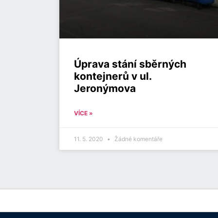
Úprava stání sběrných
kontejnerů v ul.
Jeronýmova
VÍCE »
11. 5. 2020
Žádné komentáře