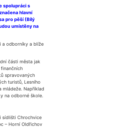
e spolupráci s
yznačena hlavní
a pro pěší (Bílý
 budou umístěny na
 a odborníky a blíže
adní části města jak
 finančních
dků spravovaných
ch turistů, Lesního
 a mládeže. Například
ky na odborné škole.
 sídlišti Chrochvice
c – Horní Oldřichov