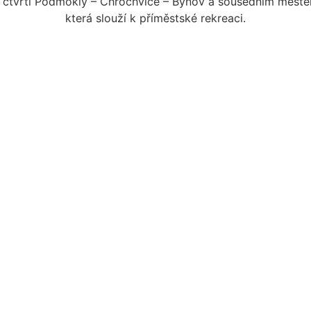
i čtvrti Podmokly – Chrochvice – Bynov a sousedním městem
která slouží k příměstské rekreaci.