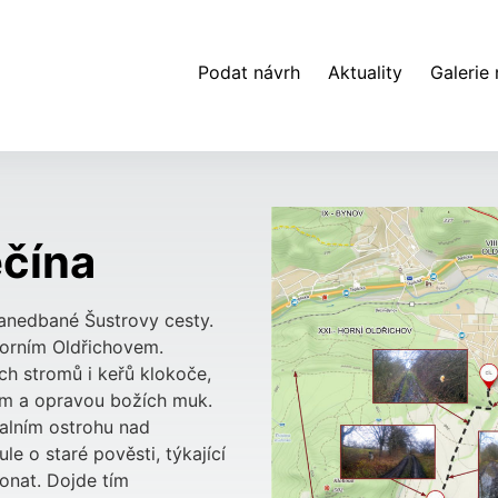
Podat návrh
Aktuality
Galerie
ěčína
zanedbané Šustrovy cesty.
Horním Oldřichovem.
h stromů i keřů klokoče,
m a opravou božích muk.
alním ostrohu nad
 o staré pověsti, týkající
onat. Dojde tím