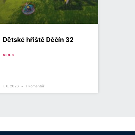
Dětské hřiště Děčín 32
VÍCE »
1. 6. 2026
1 komentář