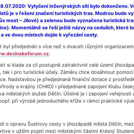
08.07.2020: Vytyčení inženýrských sítí bylo dokončeno. V
stů je v řešení značení turistických tras. Modrou bude v
ův most – Jílové) a zelenou bude vyznačena turistická tras
lnice). Momentálně se řeší ještě názvy na cedulích, které
h a ve dvou místech dojde k vyřezání cesty.
t byl předjednán s více než s dvaceti různými organizacemi
w.decinskeforum.cz
.
ekt si klade za cíl postupně zatraktivnit celé území jihozáp
, tak i pro turistické účely. Záměru chce dosáhnout pomocí
ace. Nadstavbou je předjednaná finanční dotace z prostře
írody a krajiny (CHKO) i předjednané zapojení Klubu český
ka městských služeb Děčín. Účelné je i zapojení veřejnosti
popř. při výrobě jednoduchého kříže v rámci praktické výu
dí o opravu Šustrovy cesty v jihozápadě města Děčín, mezi
ktive v užším pojetí mezi městskými částmi Krásný Studene