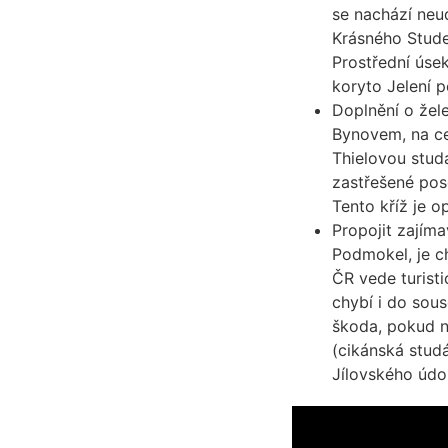
se nachází neu
Krásného Stude
Prostřední úsek
koryto Jelení p
Doplnění o žele
Bynovem, na ce
Thielovou studá
zastřešené pose
Tento kříž je 
Propojit zajíma
Podmokel, je c
ČR vede turisti
chybí i do sous
škoda, pokud n
(cikánská stud
Jílovského údol