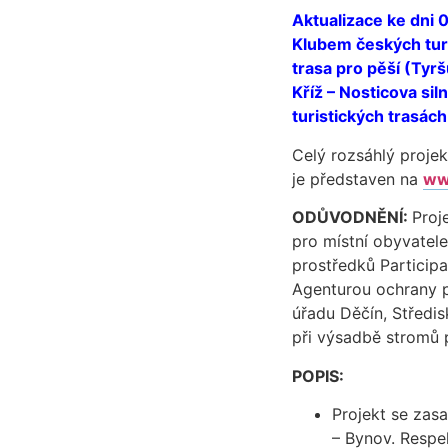
Aktualizace ke dni 
Klubem českých turi
trasa pro pěší (Tyrš
Kříž – Nosticova si
turistických trasác
Celý rozsáhlý projek
je představen na
ww
ODŮVODNĚNÍ:
Proj
pro místní obyvatele
prostředků Particip
Agenturou ochrany př
úřadu Děčín, Středis
při výsadbě stromů 
POPIS:
Projekt se zasa
– Bynov. Respe