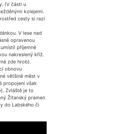
. (V části u
ježděnými kolejemi.
rostřed cesty si razí
udánkou. V lese nad
rásně opravenou
umístil příjemné
vou nakreslený kříž.
 má zde hrob).
ící obnovu
žné většině měst v
é propojení však
). Zvláště je to
vený Žitanský pramen
dy do Labského či