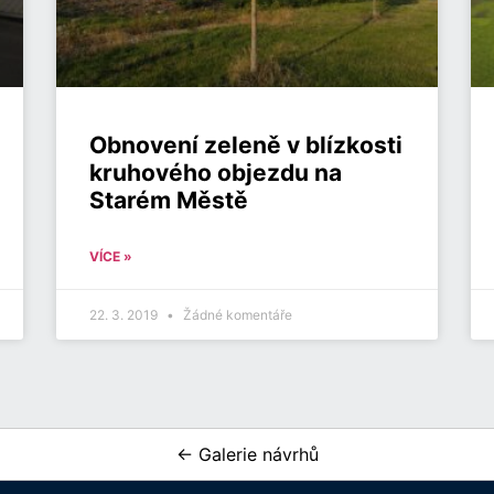
Obnovení zeleně v blízkosti
kruhového objezdu na
Starém Městě
VÍCE »
22. 3. 2019
Žádné komentáře
← Galerie návrhů