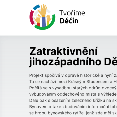
Předchozí návrh
Zatraktivnění
jihozápadního D
Projekt spočívá v opravě historické a nyní 
Ta se nachází mezi Krásným Studencem a 
Počítá se s výsadbou starých odrůd ovocnýc
vybudováním oddechového místa s výhlede
Dále pak s osazením železného křížku na sk
Bynovem a také zbudováním informační tabule
se hrobu bynovského rytíře, jenž zde měl sk