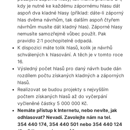
kdy je nutné ke každému zápornému hlasu dát
aspoň dva kladné hlasy (příklad: dáte-li záporný
hlas dvěma návrhům, tak dalším aspoň čtyřem
návrhům musíte dát kladný hlas). Záporné hlasy
nemusíte samozřejmě vůbec použít. Pak
pravidlo 2:1 pochopitelně odpadá.
K dispozici máte tolik hlasů, kolik je návrhů
schválených k hlasování. A těch je v tomto roce
16.
Výsledný počet hlasů pro daný návrh bude dán
rozdílem počtu získaných kladných a záporných
hlasů.
Realizovat se budou projekty s nejvyšším
počtem získaných hlasů až do vyčerpání
vyčleněné částky 5 000 000 Kč.
Nemáte přístup k Internetu, nebo nevíte, jak
odhlasovat? Nevadí. Zavolejte nám na tel.
354 440 174, 354 440 501 nebo 354 440 124