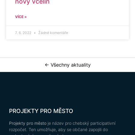
nový včelín
VÍCE »
7. 6. 2022
Žádné komentáře
← Všechny aktuality
PROJEKTY PRO MĚSTO
Projekty pro město
je název pro chebský participativní
rozpočet. Ten umožňuje, aby se občané zapojili do