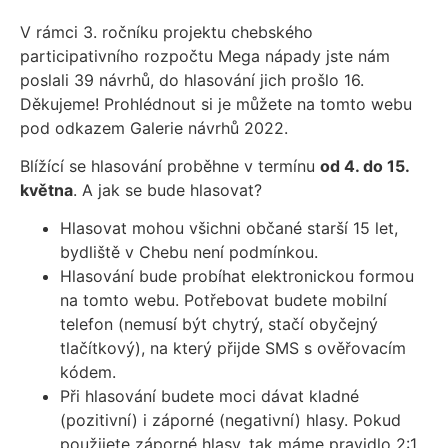
V rámci 3. ročníku projektu chebského
participativního rozpočtu Mega nápady jste nám
poslali 39 návrhů, do hlasování jich prošlo 16.
Děkujeme! Prohlédnout si je můžete na tomto webu
pod odkazem Galerie návrhů 2022.
Blížící se hlasování proběhne v termínu
od 4. do 15.
května
. A jak se bude hlasovat?
Hlasovat mohou všichni občané starší 15 let,
bydliště v Chebu není podmínkou.
Hlasování bude probíhat elektronickou formou
na tomto webu. Potřebovat budete mobilní
telefon (nemusí být chytrý, stačí obyčejný
tlačítkový), na který přijde SMS s ověřovacím
kódem.
Při hlasování budete moci dávat kladné
(pozitivní) i záporné (negativní) hlasy. Pokud
použijete záporné hlasy, tak máme pravidlo 2:1,