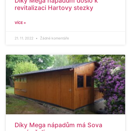
Díky Mega nápadům došlo k
revitalizaci Hartovy stezky
VÍCE »
21. 11. 2022
Žádné komentáře
Díky Mega nápadům má Sova